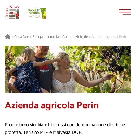
Vai
Vai
al
alla
contenuto
navigazione
Cosa fare
Enogastronomia
Cantine vinicole
Azienda agricola Perin
>
>
>
>
Azienda agricola Perin
Produciamo vini bianchi e rossi con denominazione di origine
protetta, Terrano PTP e Malvasia DOP.