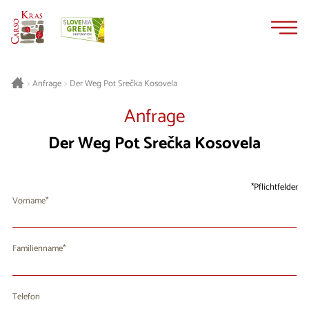
Zum
Zur
Inhalt
Navigation
springen
springen
Der Weg Pot Srečka Kosovela
>
Anfrage
>
Anfrage
Der Weg Pot Srečka Kosovela
Pflichtfelder
Vorname
Familienname
Telefon