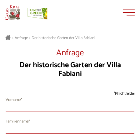
Zum
Zur
Inhalt
Navigation
springen
springen
Der historische Garten der Villa Fabiani
>
Anfrage
>
Anfrage
Der historische Garten der Villa
Fabiani
Pflichtfelder
Vorname
Familienname