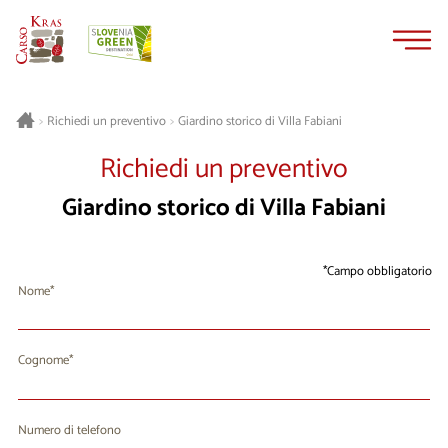
Vai
Vai
al
alla
contenuto
navigazione
Giardino storico di Villa Fabiani
>
Richiedi un preventivo
>
Richiedi un preventivo
Giardino storico di Villa Fabiani
Campo obbligatorio
Nome
Cognome
Numero di telefono