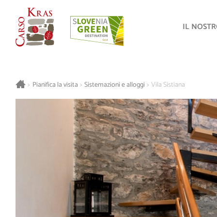
IL NOST
>
Pianifica la visita
>
Sistemazioni e alloggi
>
Vila Sistiana