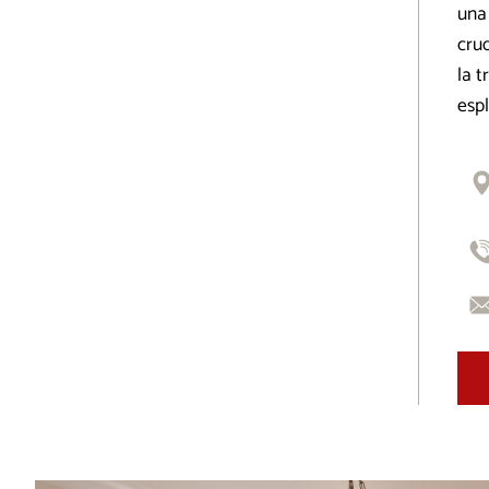
una 
cru
la t
espl