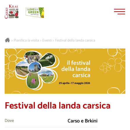
Vai
Vai
al
alla
contenuto
navigazione
Pianifica la visita
Eventi
Festival della landa carsica
>
>
>
Festival della landa carsica
Carso e Brkini
Dove