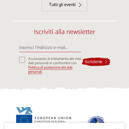
Tutti gli eventi
Iscriviti alla newsletter
Inserisci
l’indirizzo
e-
Acconsento al trattamento dei miei
mail...
Iscrizione
dati personali in conformità con
Politica di protezione dei dati
personali
.