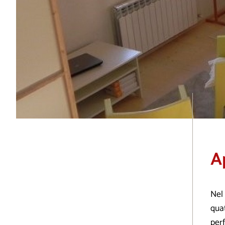
A
Nel 
quat
perf