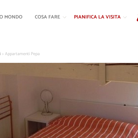
Vai
Vai
al
alla
RO MONDO
COSA FARE
PIANIFICA LA VISITA
contenuto
navigazione
i
>
Appartamenti Pepa