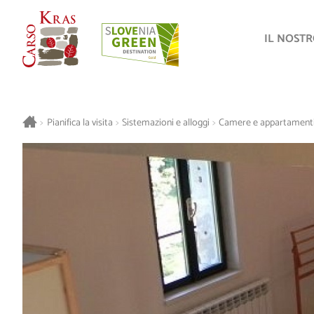
IL NOST
>
Pianifica la visita
>
Sistemazioni e alloggi
>
Camere e appartament