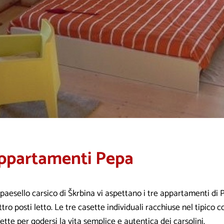
ppartamenti Pepa
paesello carsico di Škrbina vi aspettano i tre appartamenti di
tro posti letto. Le tre casette individuali racchiuse nel tipico c
ette per godersi la vita semplice e autentica dei carsolini.