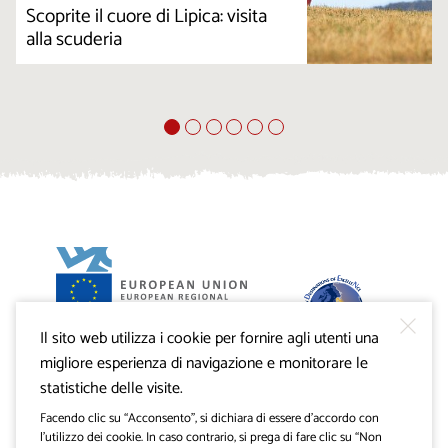
Scoprite il cuore di Lipica: visita
alla scuderia
Il sito web utilizza i cookie per fornire agli utenti una
Progetto VisitKras. L’investimento è cofinanziato dalla
Repubblica di Slovenia e dal Fondo europeo di sviluppo
migliore esperienza di navigazione e monitorare le
regionale dell’Unione Europea.
statistiche delle visite.
Facendo clic su “Acconsento”, si dichiara di essere d’accordo con
l’utilizzo dei cookie. In caso contrario, si prega di fare clic su “Non