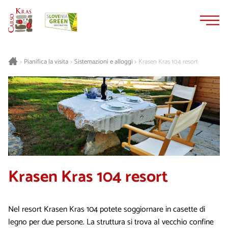
Vai
Vai
al
alla
contenuto
navigazione
Pianifica la visita
Sistemazioni e alloggi
Krasen Kras 104 resort
>
>
>
Krasen Kras 104 resort
Nel resort Krasen Kras 104 potete soggiornare in casette di
legno per due persone. La struttura si trova al vecchio confine