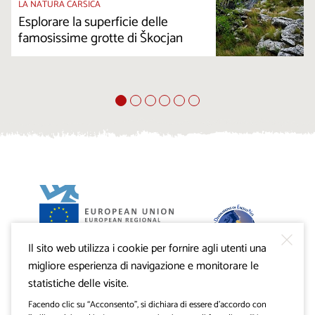
LA NATURA CARSICA
Esplorare la superficie delle
famosissime grotte di Škocjan
Il sito web utilizza i cookie per fornire agli utenti una
Progetto VisitKras. L’investimento è cofinanziato dalla
Repubblica di Slovenia e dal Fondo europeo di sviluppo
migliore esperienza di navigazione e monitorare le
regionale dell’Unione Europea.
statistiche delle visite.
Facendo clic su “Acconsento”, si dichiara di essere d’accordo con