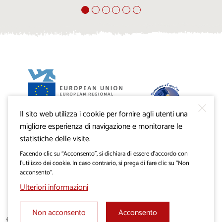
Il sito web utilizza i cookie per fornire agli utenti una
Progetto VisitKras. L’investimento è cofinanziato dalla
Repubblica di Slovenia e dal Fondo europeo di sviluppo
migliore esperienza di navigazione e monitorare le
regionale dell’Unione Europea.
statistiche delle visite.
Facendo clic su “Acconsento”, si dichiara di essere d’accordo con
l’utilizzo dei cookie. In caso contrario, si prega di fare clic su “Non
acconsento”.
Ulteriori informazioni
Non acconsento
Acconsento
© 2019 - 2026 visitkras.info. Tutti i diritti sono riservati.