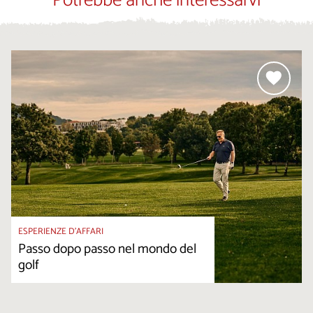
Potrebbe anche interessarvi
ESPERIENZE D’AFFARI
Passo dopo passo nel mondo del
golf