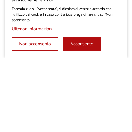
statistiche delle visite.
Facendo clic su “Acconsento”, si dichiara di essere d’accordo con
ESPERIENZE D’AFFARI
l’utilizzo dei cookie. In caso contrario, si prega di fare clic su “Non
Passo dopo passo nel
acconsento”.
mondo del golf
Ulteriori informazioni
Non acconsento
Acconsento
ESPERIENZE D’AFFARI
Team building