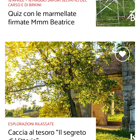
15 APRILE – 15 MAGGIO SAPORI SELVATICI DEL
CARSO E DI BRKINI
Quiz con le marmellate
firmate Mmm Beatrice
ESPLORAZIONI RILASSATE
Caccia al tesoro “Il segreto