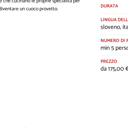
e che cucinano le proprie specialità per
DURATA
 diventare un cuoco provetto.
LINGUA DELL
sloveno, it
NUMERO DI 
min 5 pers
PREZZO
da 175,00 