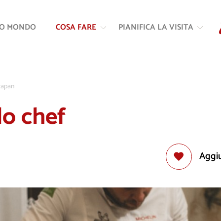
Vai
Vai
al
alla
RO MONDO
COSA FARE
PIANIFICA LA VISITA
contenuto
navigazione
capan
lo chef
Aggiu