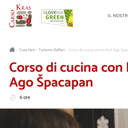
IL NOST
>
Cosa fare
>
Turismo d’affari
>
Corso di cucina con lo chef Ago Špa
Corso di cucina con 
Ago Špacapan
6 ore