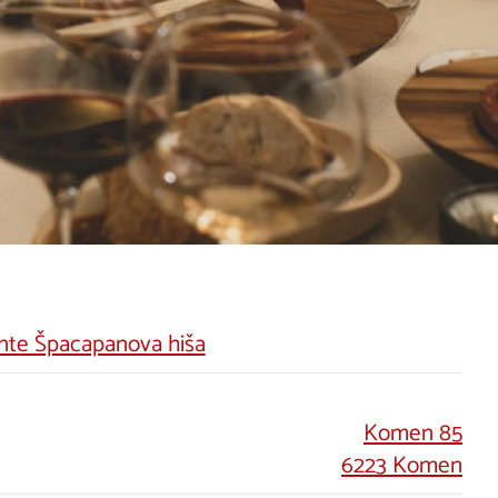
ante Špacapanova hiša
Komen 85
6223 Komen