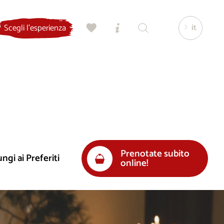
it
Scegli l'esperienza
Prenotate subito
ngi ai Preferiti
online!