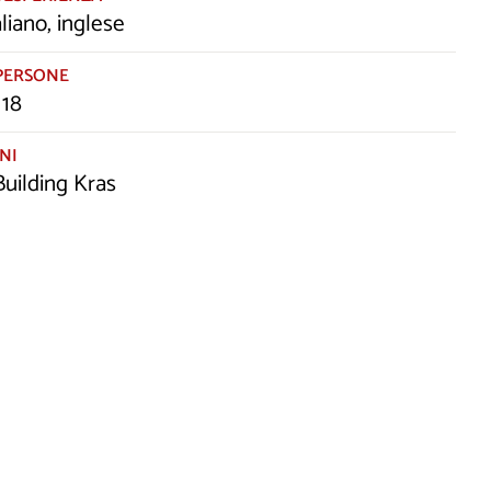
aliano, inglese
PERSONE
 18
NI
uilding Kras