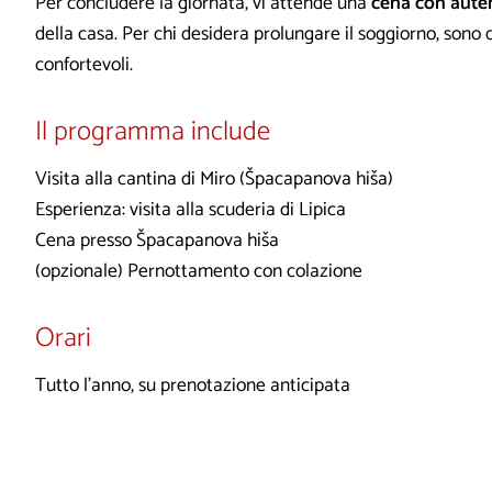
Per concludere la giornata, vi attende una
cena con autent
della casa. Per chi desidera prolungare il soggiorno, sono
confortevoli.
Il programma include
Visita alla cantina di Miro (Špacapanova hiša)
Esperienza: visita alla scuderia di Lipica
Cena presso Špacapanova hiša
(opzionale) Pernottamento con colazione
Orari
Tutto l’anno, su prenotazione anticipata