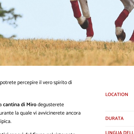
 potrete percepire il vero spirito di
LOCATION
la
cantina di Miro
degusterete
durante la quale vi avvicinerete ancora
DURATA
ipica.
LINGUA DELL