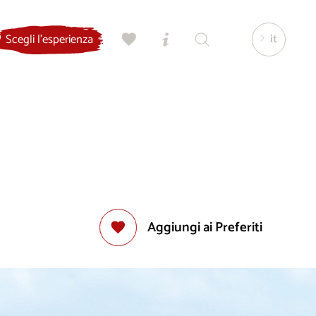
it
Scegli l'esperienza
Aggiungi ai Preferiti