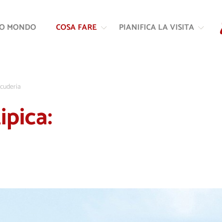
Vai
Vai
al
alla
RO MONDO
COSA FARE
PIANIFICA LA VISITA
contenuto
navigazione
 scuderia
ipica: