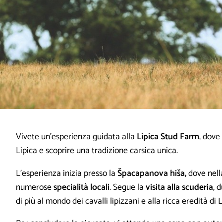
Vivete un’esperienza guidata alla
Lipica Stud Farm
, dove
Lipica e scoprire una tradizione carsica unica.
L’esperienza inizia presso la
Špacapanova hiša,
dove nel
numerose
specialità locali
. Segue la
visita alla scuderia
, 
di più al mondo dei cavalli lipizzani e alla ricca eredità di L