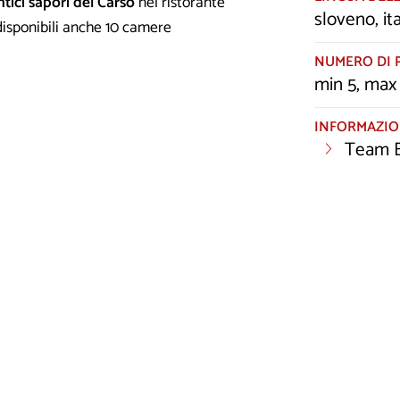
ici sapori del Carso
nel ristorante
sloveno, it
 disponibili anche 10 camere
NUMERO DI 
min 5, max
INFORMAZIO
Team B