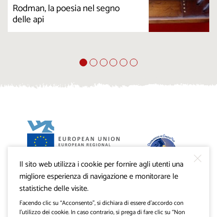
Rodman, la poesia nel segno
delle api
Il sito web utilizza i cookie per fornire agli utenti una
Progetto VisitKras. L’investimento è cofinanziato dalla
Repubblica di Slovenia e dal Fondo europeo di sviluppo
migliore esperienza di navigazione e monitorare le
regionale dell’Unione Europea.
statistiche delle visite.
Facendo clic su “Acconsento”, si dichiara di essere d’accordo con
l’utilizzo dei cookie. In caso contrario, si prega di fare clic su “Non