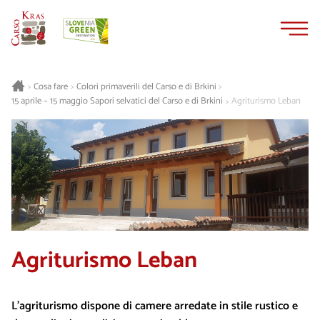
Vai
Vai
al
alla
contenuto
navigazione
Cosa fare
Colori primaverili del Carso e di Brkini
>
>
>
15 aprile – 15 maggio Sapori selvatici del Carso e di Brkini
Agriturismo Leban
>
Agriturismo Leban
L’agriturismo dispone di camere arredate in stile rustico e