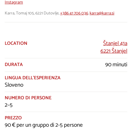
Instagram
Karra, Tomaj 105, 6221 Dutovlje,
+386 41 706 036
,
karra@karra.si
Štanjel 41a
LOCATION
6221 Štanjel
90 minuti
DURATA
LINGUA DELL’ESPERIENZA
Sloveno
NUMERO DI PERSONE
2–5
PREZZO
90 € per un gruppo di 2-5 persone