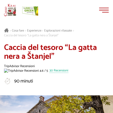
Vai
Vai
al
alla
contenuto
navigazione
Cosa fare
Esperienze
Esplorazioni rilassate
>
>
>
>
Caccia del tesoro “La gatta nera a Štanjel”
Caccia del tesoro “La gatta
nera a Štanjel”
TripAdvisor Recensioni
30 Recensioni
90 minuti