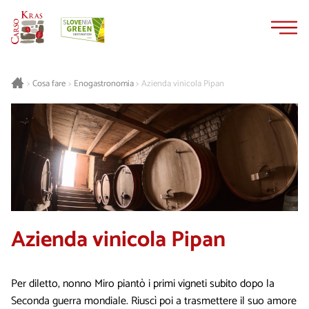
Vai
Vai
al
alla
contenuto
navigazione
Cosa fare
Enogastronomia
Azienda vinicola Pipan
>
>
>
Azienda vinicola Pipan
Per diletto, nonno Miro piantò i primi vigneti subito dopo la
Seconda guerra mondiale. Riuscì poi a trasmettere il suo amore