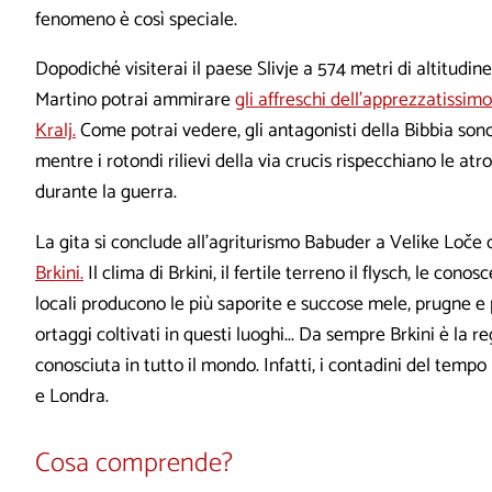
fenomeno è così speciale.
Dopodiché visiterai il paese Slivje a 574 metri di altitudin
Martino potrai ammirare
gli affreschi dell’apprezzatissi
Kralj.
Come potrai vedere, gli antagonisti della Bibbia son
mentre i rotondi rilievi della via crucis rispecchiano le atr
durante la guerra.
La gita si conclude all’agriturismo Babuder a Velike Loče 
Brkini.
Il clima di Brkini, il fertile terreno il flysch, le cono
locali producono le più saporite e succose mele, prugne e 
ortaggi coltivati in questi luoghi... Da sempre Brkini è la r
conosciuta in tutto il mondo. Infatti, i contadini del temp
e Londra.
Cosa comprende?