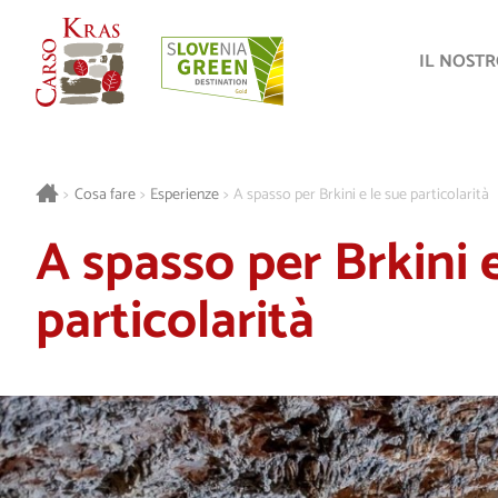
IL NOST
>
Cosa fare
>
Esperienze
>
A spasso per Brkini e le sue particolarità
A spasso per Brkini e
particolarità