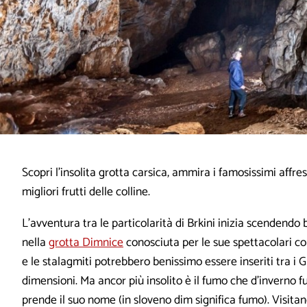
Scopri l’insolita grotta carsica, ammira i famosissimi affre
migliori frutti delle colline.
L’avventura tra le particolarità di Brkini inizia scendend
nella
grotta Dimnice
conosciuta per le sue spettacolari conc
e le stalagmiti potrebbero benissimo essere inseriti tra i 
dimensioni. Ma ancor più insolito è il fumo che d’inverno f
prende il suo nome (in sloveno dim significa fumo). Visita