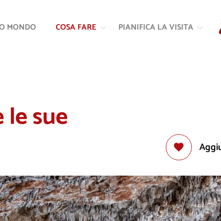
Vai
Vai
al
alla
RO MONDO
COSA FARE
PIANIFICA LA VISITA
contenuto
navigazione
 le sue
Aggiu