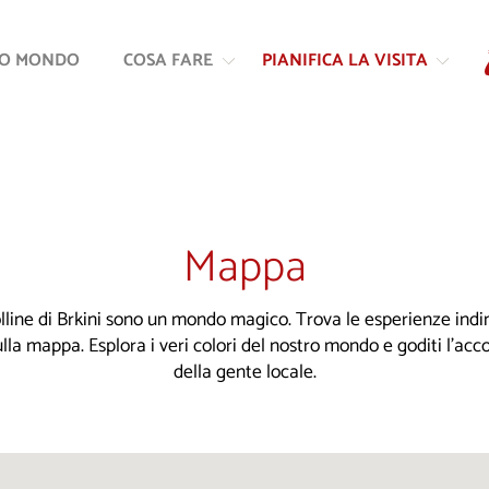
Vai
Vai
al
alla
RO MONDO
COSA FARE
PIANIFICA LA VISITA
contenuto
navigazione
Mappa
colline di Brkini sono un mondo magico. Trova le esperienze indim
ulla mappa. Esplora i veri colori del nostro mondo e goditi l'ac
della gente locale.