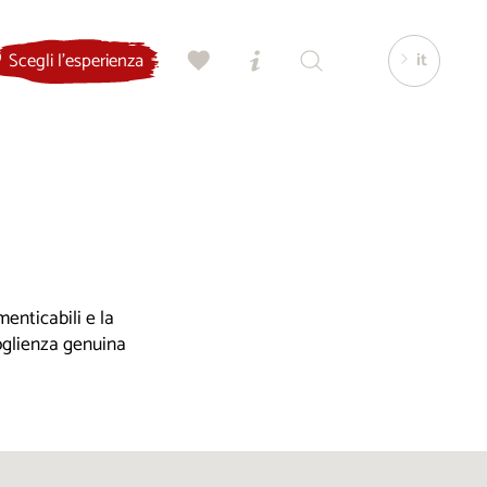
it
Scegli l'esperienza
enticabili e la
coglienza genuina