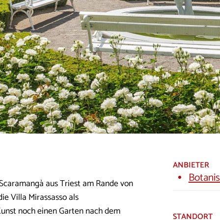
ANBIETER
Botani
e Scaramangà aus Triest am Rande von
ie Villa Mirassasso als
 Kunst noch einen Garten nach dem
STANDORT