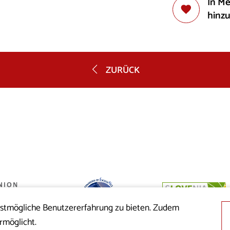
In M
hinz
ZURÜCK
estmögliche Benutzererfahrung zu bieten. Zudem
 der Republik
rmöglicht.
nion aus dem
cklung