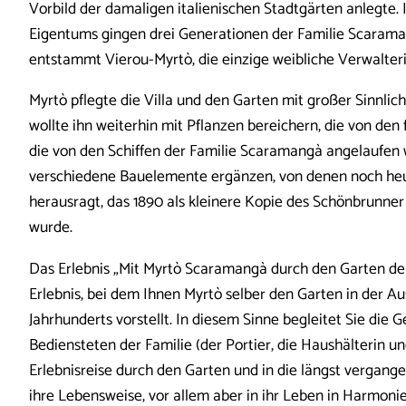
Vorbild der damaligen italienischen Stadtgärten anlegte.
Eigentums gingen drei Generationen der Familie Scarama
entstammt Vierou-Myrtò, die einzige weibliche Verwalteri
Myrtò pflegte die Villa und den Garten mit großer Sinnli
wollte ihn weiterhin mit Pflanzen bereichern, die von de
die von den Schiffen der Familie Scaramangà angelaufen 
verschiedene Bauelemente ergänzen, von denen noch he
herausragt, das 1890 als kleinere Kopie des Schönbrunne
wurde.
Das Erlebnis „Mit Myrtò Scaramangà durch den Garten der V
Erlebnis, bei dem Ihnen Myrtò selber den Garten in der Au
Jahrhunderts vorstellt. In diesem Sinne begleitet Sie die G
Bediensteten der Familie (der Portier, die Haushälterin u
Erlebnisreise durch den Garten und in die längst vergang
ihre Lebensweise, vor allem aber in ihr Leben in Harmoni