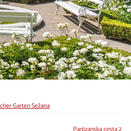
scher Garten Sežana
Partizanska cesta 2