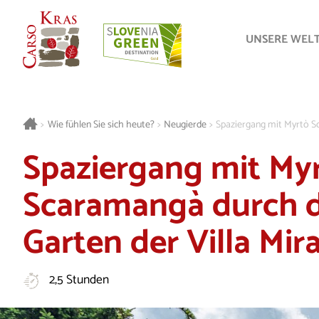
UNSERE WEL
>
Wie fühlen Sie sich heute?
>
Neugierde
>
Spaziergang mit Myrtò S
Spaziergang mit My
Scaramangà durch 
Garten der Villa Mir
2,5 Stunden