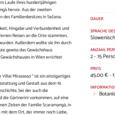
 Im Laufe ihres hundertjährigen
ngà hervor. Aus der zweiten
n des Familienbesitzes in Sežana.
DAUER
chkeit, Hingabe und Verbundenheit und
SPRACHE DES
n fernen Reisen an die Orte stammten
,
Slowenisch,
wurden. Außerdem wollte sie ihn durch
ANZAHL PE
ute gewiss das Gewächshaus
2 - 15 Per
r Gewächshauses in Wien errichtet
PREIS
45,00 € - 
illai Mirasasso “ ist ein einzigartiges
sstattung und Gestalt aus dem 19.
INFORMATI
eschichte, bei der auch die
Botani
nd die Gärtnerin) vorkommen, auf eine
enen Zeiten der Familie Scaramangà, in
e mit dem Ort, der immer noch Liebe,