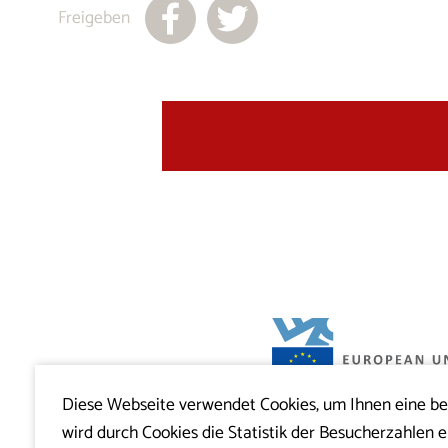
Freigeben
Diese Webseite verwendet Cookies, um Ihnen eine b
Projekt Visitkras. Die Investition wird von
wird durch Cookies die Statistik der Besucherzahlen e
Slowenien und von der Europäischen U
Europäischen Fonds für regionale Entwi