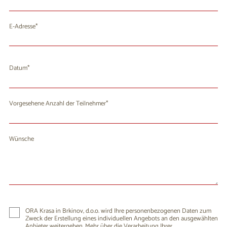
E-Adresse
Datum
August 2026
Mo
Di
Mi
Do
Fr
Sa
So
Vorgesehene Anzahl der Teilnehmer
27
28
29
30
31
1
2
3
4
5
6
8
9
7
Wünsche
10
11
12
13
14
15
16
17
18
19
20
21
22
23
24
25
26
27
28
29
30
31
1
2
3
4
5
6
ORA Krasa in Brkinov, d.o.o. wird Ihre personenbezogenen Daten zum
Zweck der Erstellung eines individuellen Angebots an den ausgewählten
Anbieter weitergeben. Mehr über die Verarbeitung Ihrer