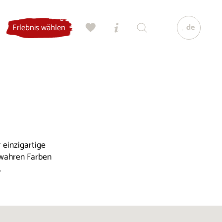
de
Erlebnis wählen
 einzigartige
 wahren Farben
.