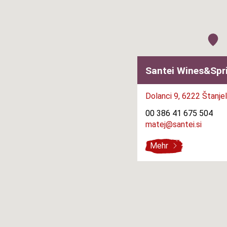
Santei Wines&Spr
Dolanci 9,
6222 Štanjel
00 386 41 675 504
matej@santei.si
Mehr