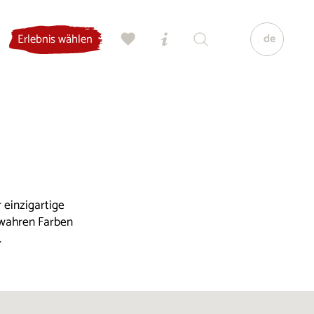
de
Erlebnis wählen
 einzigartige
 wahren Farben
.