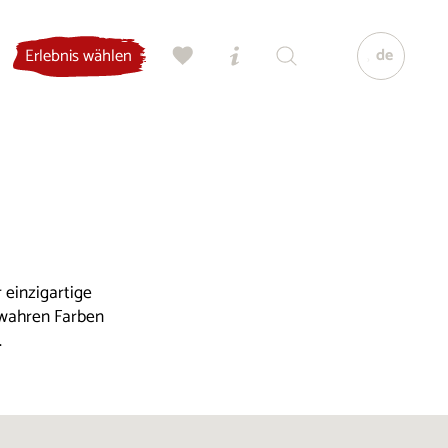
de
Erlebnis wählen
 einzigartige
 wahren Farben
.