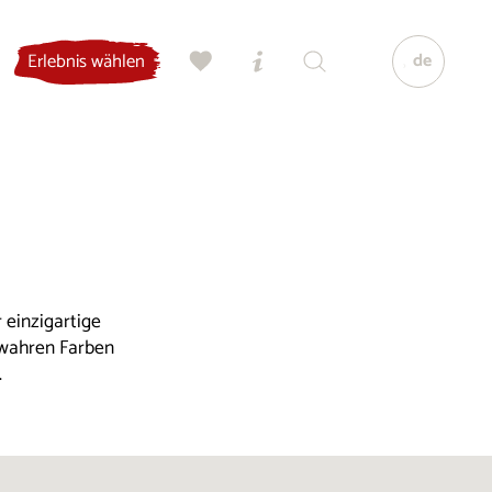
de
Erlebnis wählen
 einzigartige
 wahren Farben
.