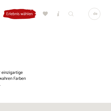
de
Erlebnis wählen
 einzigartige
 wahren Farben
.