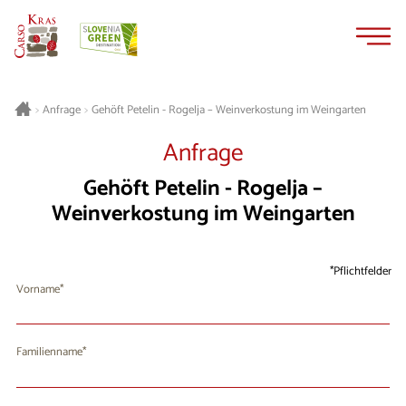
Zum
Zur
Inhalt
Navigation
springen
springen
Gehöft Petelin - Rogelja – Weinverkostung im Weingarten
>
Anfrage
>
Anfrage
Gehöft Petelin - Rogelja –
Weinverkostung im Weingarten
Pflichtfelder
Vorname
Familienname