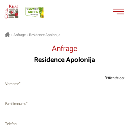
Zum
Zur
Inhalt
Navigation
springen
springen
Residence Apolonija
>
Anfrage
>
Anfrage
Residence Apolonija
Pflichtfelder
Vorname
Familienname
Telefon