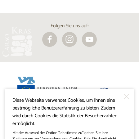
Folgen Sie uns auf:
Diese Webseite verwendet Cookies, um Ihnen eine
Projekt Visitkras. Die Investition wird von der Republik
bestmögliche Benutzererfahrung zu bieten. Zudem
Slowenien und von der Europäischen Union aus dem
Europäischen Fonds für regionale Entwicklung
wird durch Cookies die Statistik der Besucherzahlen
mitfinanziert.
ermöglicht.
Mit der Auswahl der Option "ich stimme zu" geben Sie Ihre
Zustimmung zur Verwendung von Cookies. Falls Sie damit nicht