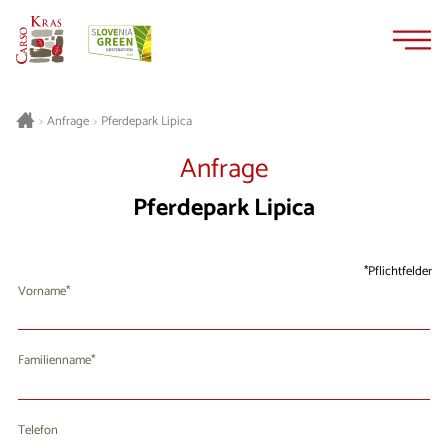
Zum
Zur
Inhalt
Navigation
springen
springen
Pferdepark Lipica
>
Anfrage
>
Anfrage
Pferdepark Lipica
Pflichtfelder
Vorname
Familienname
Telefon