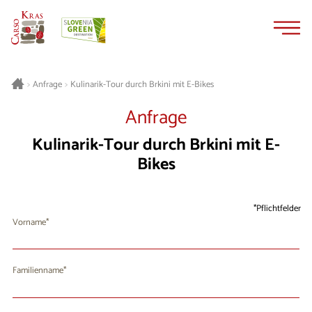
Zum
Zur
Inhalt
Navigation
springen
springen
Kulinarik-Tour durch Brkini mit E-Bikes
>
Anfrage
>
Anfrage
Kulinarik-Tour durch Brkini mit E-
Bikes
Pflichtfelder
Vorname
Familienname