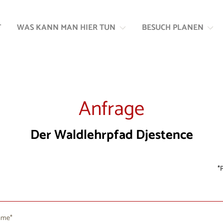
Zum
Zur
Inhalt
Navigation
T
WAS KANN MAN HIER TUN
BESUCH PLANEN
springen
springen
Anfrage
Der Waldlehrpfad Djestence
P
ame