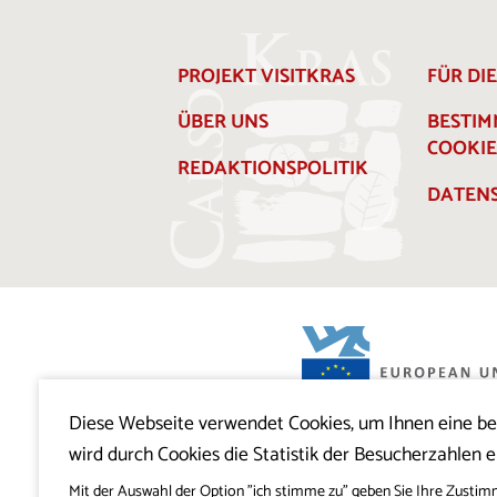
PROJEKT VISITKRAS
FÜR DI
ÜBER UNS
BESTI
COOKIE
REDAKTIONSPOLITIK
DATENS
Diese Webseite verwendet Cookies, um Ihnen eine b
Projekt Visitkras. Die Investition wird von
wird durch Cookies die Statistik der Besucherzahlen e
Slowenien und von der Europäischen U
Europäischen Fonds für regionale Entwi
mitfinanziert.
Mit der Auswahl der Option "ich stimme zu" geben Sie Ihre Zustim