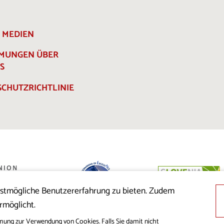
E MEDIEN
MMUNGEN ÜBER
S
CHUTZRICHTLINIE
estmögliche Benutzererfahrung zu bieten. Zudem
 der Republik
rmöglicht.
nion aus dem
cklung
mung zur Verwendung von Cookies. Falls Sie damit nicht