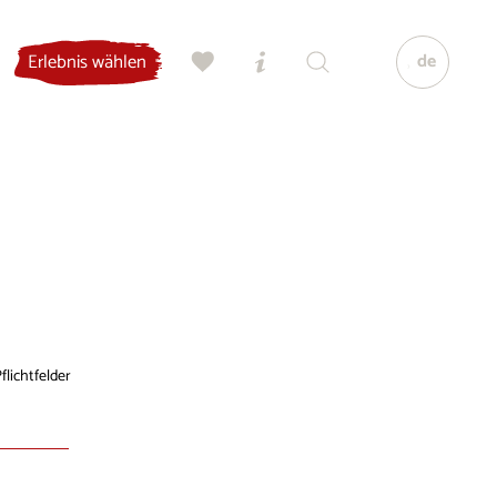
de
Erlebnis wählen
flichtfelder