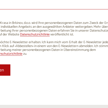
1
12
13
14
15
16
8
19
20
21
22
23
5
26
27
28
29
30
rasa in Brkinov, d.o.o. wird Ihre personenbezogenen Daten zum Zweck der Er
 individuellen Angebots an den ausgewählten Anbieter weitergeben. Mehr über
1
2
3
4
5
6
rbeitung Ihrer personenbezogenen Daten erfahren Sie in unserer Datenschutze
uf der Website
Datenschutzrichtlinie
veröffentlicht ist.
öchte E-Newsletter erhalten. Ich kann mich vom Erhalt der E-Newsletter jede
 Klick auf »Abbestellen« in einem von den E-Newslettern abmelden. Ich stim
rbeitung meiner personenbezogenen Daten in Übereinstimmung dem
schutzrichtlinie
zu.