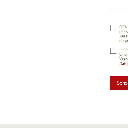
10
1
17
1
24
2
ORA K
eines
31
Vera
die a
Ich m
einem
Vera
Daten