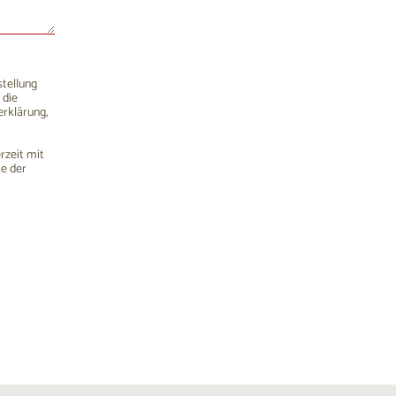
stellung
 die
rklärung,
rzeit mit
me der