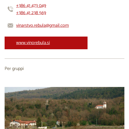
+386 41 473 049
+386 41 238 569
vinarstvo.rebula@gmail.com
www.vinorebula.si
Per gruppi