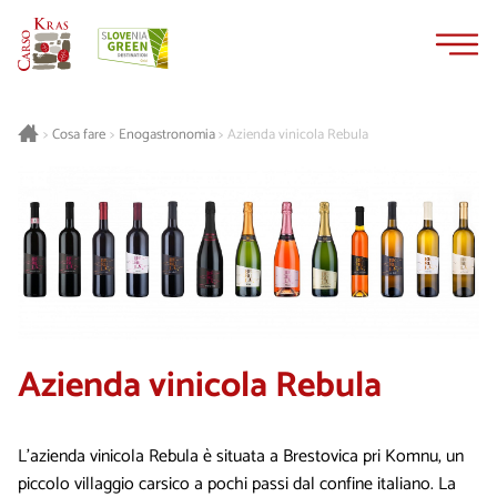
Vai
Vai
al
alla
contenuto
navigazione
Cosa fare
Enogastronomia
Azienda vinicola Rebula
>
>
>
Azienda vinicola Rebula
L'azienda vinicola Rebula è situata a Brestovica pri Komnu, un
piccolo villaggio carsico a pochi passi dal confine italiano. La