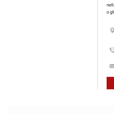
nell
o gl