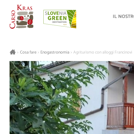
IL NOST
>
Cosa fare
>
Enogastronomia
>
Agriturismo con alloggi Francinovi