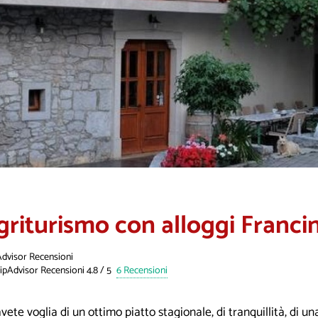
griturismo con alloggi Franci
Advisor Recensioni
6 Recensioni
vete voglia di un ottimo piatto stagionale, di tranquillità, di 