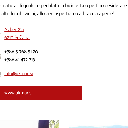
a natura, di qualche pedalata in bicicletta o perfino desiderate
i altri luoghi vicini, allora vi aspettiamo a braccia aperte!
Avber 21a
6210 Sežana
+386 5 768 51 20
+386 41 472 713
info@ukmar.si
www.ukmar.si