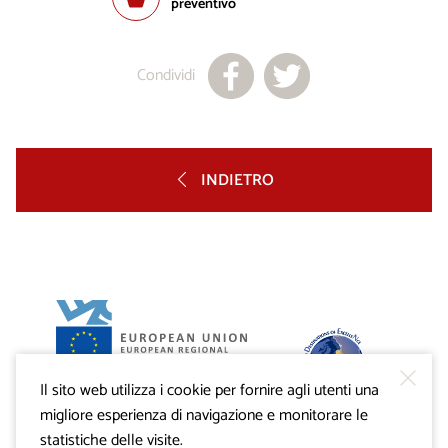
preventivo
Condividi
INDIETRO
Il sito web utilizza i cookie per fornire agli utenti una
Progetto VisitKras. L’investimento è cofinanziato dalla
Repubblica di Slovenia e dal Fondo europeo di sviluppo
migliore esperienza di navigazione e monitorare le
regionale dell’Unione Europea.
statistiche delle visite.