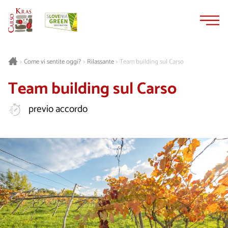
Vai
Vai
al
alla
contenuto
navigazione
Rilassante
Team building sul Carso
>
Come vi sentite oggi?
>
>
Team building sul Carso
previo accordo