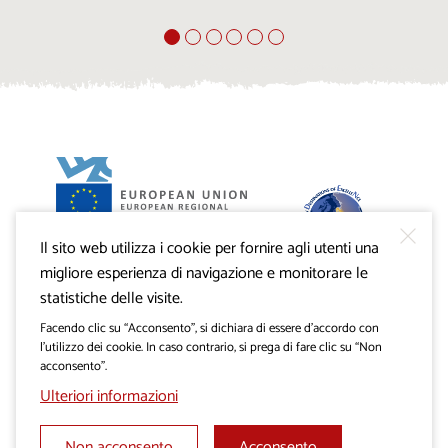
Il sito web utilizza i cookie per fornire agli utenti una
Progetto VisitKras. L’investimento è cofinanziato dalla
Repubblica di Slovenia e dal Fondo europeo di sviluppo
migliore esperienza di navigazione e monitorare le
regionale dell’Unione Europea.
statistiche delle visite.
Facendo clic su “Acconsento”, si dichiara di essere d’accordo con
l’utilizzo dei cookie. In caso contrario, si prega di fare clic su “Non
acconsento”.
Ulteriori informazioni
Non acconsento
Acconsento