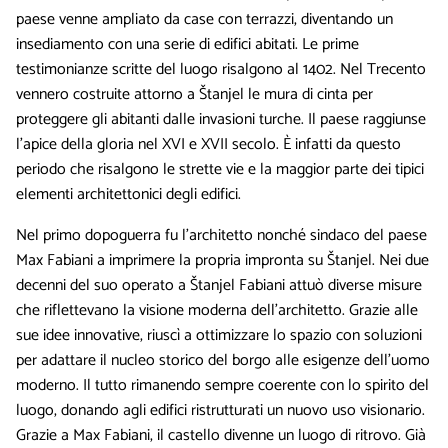
paese venne ampliato da case con terrazzi, diventando un
insediamento con una serie di edifici abitati. Le prime
testimonianze scritte del luogo risalgono al 1402. Nel Trecento
vennero costruite attorno a Štanjel le mura di cinta per
proteggere gli abitanti dalle invasioni turche. Il paese raggiunse
l’apice della gloria nel XVI e XVII secolo. È infatti da questo
periodo che risalgono le strette vie e la maggior parte dei tipici
elementi architettonici degli edifici.
Nel primo dopoguerra fu l’architetto nonché sindaco del paese
Max Fabiani a imprimere la propria impronta su Štanjel. Nei due
decenni del suo operato a Štanjel Fabiani attuò diverse misure
che riflettevano la visione moderna dell’architetto. Grazie alle
sue idee innovative, riuscì a ottimizzare lo spazio con soluzioni
per adattare il nucleo storico del borgo alle esigenze dell’uomo
moderno. Il tutto rimanendo sempre coerente con lo spirito del
luogo, donando agli edifici ristrutturati un nuovo uso visionario.
Grazie a Max Fabiani, il castello divenne un luogo di ritrovo. Già