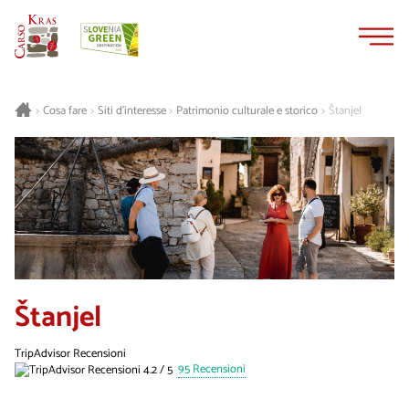
Vai
Vai
al
alla
contenuto
navigazione
Cosa fare
Siti d’interesse
Patrimonio culturale e storico
Štanjel
>
>
>
>
Štanjel
TripAdvisor Recensioni
95 Recensioni