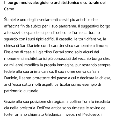
Il borgo medievale: gioiello architettonico e culturale del
Carso.
Štanjel è uno degli insediamenti carsici più antichi e che
affascina fin da subito per il suo panorama. Il suggestivo borgo
a terrazzi si espande sui pendii del colle Turn e cattura lo
sguardo con i suoi tipici edifici. Il castello, le torri difensive, la
chiesa di San Daniele con il caratteristico campanile a limone,
l’insieme di case e il giardino Ferrari sono solo alcuni dei
monumenti architettonici più conosciuti del vecchio borgo che,
da millenni, modifica la propria immagine, pur restando sempre
fedele alla sua anima carsica. Il suo nome deriva da San
Daniele, il santo protettore del paese a cui è dedicata la chiesa,
anch’essa sotto molti aspetti particolarissimo esempio di
patrimonio culturale.
Grazie alla sua posizione strategica, la collina Turn fu insediata
già nella preistoria. Dell’era antica sono rimaste le rovine del
forte romano chiamato Gledanica. Invece, nel Medioevo, il