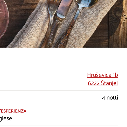
Hruševica 1b
6222 Štanjel
4 notti
’ESPERIENZA
glese