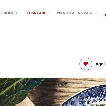
Vai
Vai
al
alla
RO MONDO
COSA FARE
PIANIFICA LA VISITA
contenuto
navigazione
Aggiu