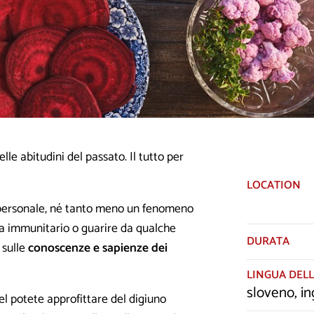
le abitudini del passato. Il tutto per
LOCATION
 personale, né tanto meno un fenomeno
ma immunitario o guarire da qualche
DURATA
 sulle
conoscenze e sapienze dei
LINGUA DELL
sloveno, in
iel potete approfittare del digiuno