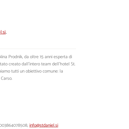
.si
.
ina Prodnik, da oltre 15 anni esperta di
stato creato dall’intero team dell’hotel St.
biamo tutti un obiettivo comune: la
 Carso.
l, 003864078508,
info@stdaniel.si