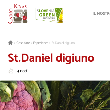
IL NOST
>
Cosa fare
>
Esperienze
>
St.Daniel digiuno
St.Daniel digiuno
4 notti