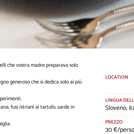
uelli che vostra madre preparava solo
LOCATION
egno generoso che si dedica solo ai più
perimenti.
LINGUA DELL
Sloveno, it
a, fusi istriani al tartufo, sarde in
PREZZO
iglia.
30 €/pers