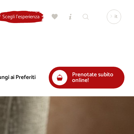
it
Scegli l'esperienza
Prenotate subito
ngi ai Preferiti
online!