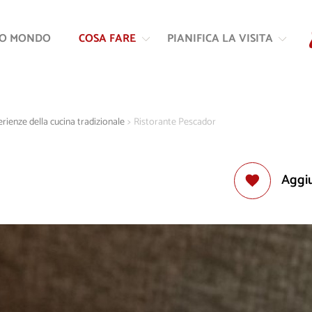
Vai
Vai
al
alla
RO MONDO
COSA FARE
PIANIFICA LA VISITA
contenuto
navigazione
rienze della cucina tradizionale
>
Ristorante Pescador
Aggiu