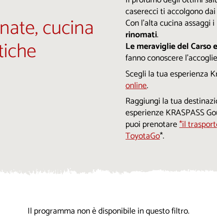
Il profumo degli ottimi sa
caserecci ti accolgono dai
nate, cucina
Con l'alta cucina assaggi i
rinomati
.
tiche
Le meraviglie del Carso e
fanno conoscere l'accoglie
Scegli la tua esperienza 
online
.
Raggiungi la tua destinazi
esperienze KRASPASS Go
puoi prenotare
*il traspor
ToyotaGo
*.
Il programma non è disponibile in questo filtro.