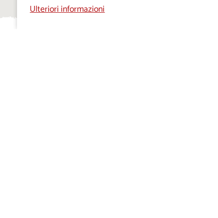
Ulteriori informazioni
IL PROGETTO VISITKRAS
GU
CHI SIAMO
PE
POLITICA EDITORALE
PO
DE
INFORMATIVA SUI COOKIE