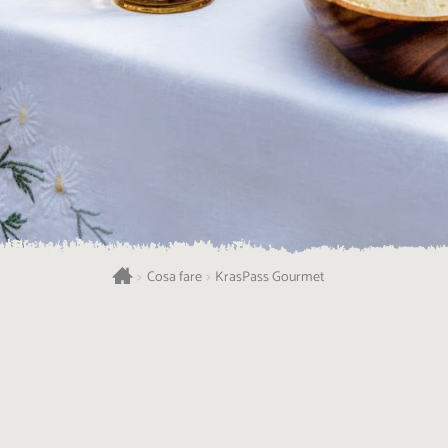
>
Cosa fare
>
KrasPass Gourmet