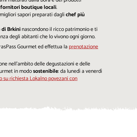
lumi maturati dalla bora e dei prodotti
fornitori boutique locali
.
 migliori sapori preparati dagli
chef più
 di Brkini
nascondono il ricco patrimonio e ti
nza degli abitanti che lo vivono ogni giorno.
KrasPass Gourmet ed effettua la
prenotazione
one nell'ambito delle degustazioni e delle
urmet in modo
sostenibile
: da lunedì a venerdì
to su richiesta Lokalno povezani con