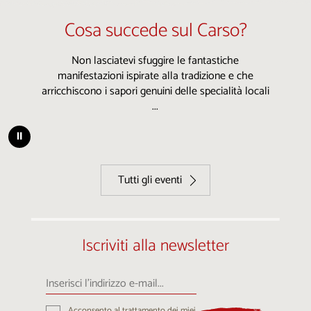
Cosa succede sul Carso?
Non lasciatevi sfuggire le fantastiche
manifestazioni ispirate alla tradizione e che
arricchiscono i sapori genuini delle specialità locali
...
⏸
Tutti gli eventi
Iscriviti alla newsletter
Inserisci
l’indirizzo
e-
Acconsento al trattamento dei miei