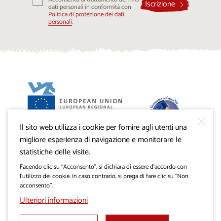
mail...
Iscrizione
dati personali in conformità con
Politica di protezione dei dati
personali
.
Il sito web utilizza i cookie per fornire agli utenti una
Progetto VisitKras. L’investimento è cofinanziato dalla
Repubblica di Slovenia e dal Fondo europeo di sviluppo
migliore esperienza di navigazione e monitorare le
regionale dell’Unione Europea.
statistiche delle visite.
Facendo clic su “Acconsento”, si dichiara di essere d’accordo con
l’utilizzo dei cookie. In caso contrario, si prega di fare clic su “Non
acconsento”.
Ulteriori informazioni