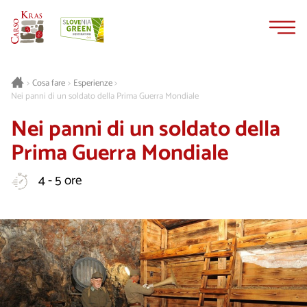
Vai
Vai
al
alla
contenuto
navigazione
Cosa fare
Esperienze
>
>
>
Nei panni di un soldato della Prima Guerra Mondiale
Nei panni di un soldato della
Prima Guerra Mondiale
4 - 5 ore