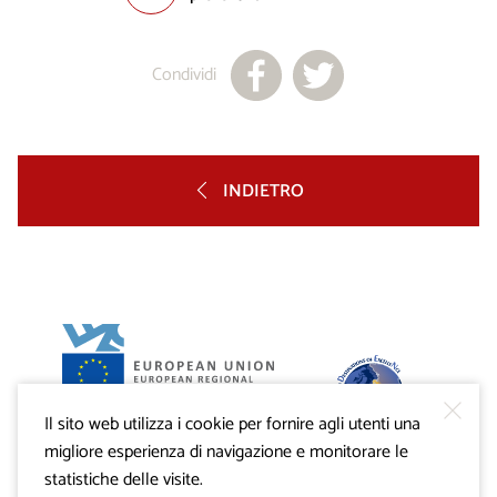
Condividi
INDIETRO
Il sito web utilizza i cookie per fornire agli utenti una
Progetto VisitKras. L’investimento è cofinanziato dalla
Repubblica di Slovenia e dal Fondo europeo di sviluppo
migliore esperienza di navigazione e monitorare le
regionale dell’Unione Europea.
statistiche delle visite.