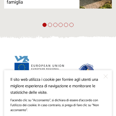
famiglia
Il sito web utilizza i cookie per fornire agli utenti una
Progetto VisitKras. L’investimento è cofinanziato dalla
Repubblica di Slovenia e dal Fondo europeo di sviluppo
migliore esperienza di navigazione e monitorare le
regionale dell’Unione Europea.
statistiche delle visite.
Facendo clic su “Acconsento”, si dichiara di essere d’accordo con
l’utilizzo dei cookie. In caso contrario, si prega di fare clic su “Non
acconsento”.