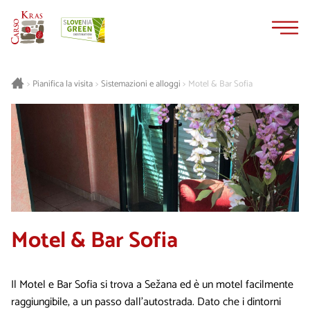
Vai
Vai
al
alla
contenuto
navigazione
Pianifica la visita
Sistemazioni e alloggi
Motel & Bar Sofia
>
>
>
Motel & Bar Sofia
Il Motel e Bar Sofia si trova a Sežana ed è un motel facilmente
raggiungibile, a un passo dall’autostrada. Dato che i dintorni