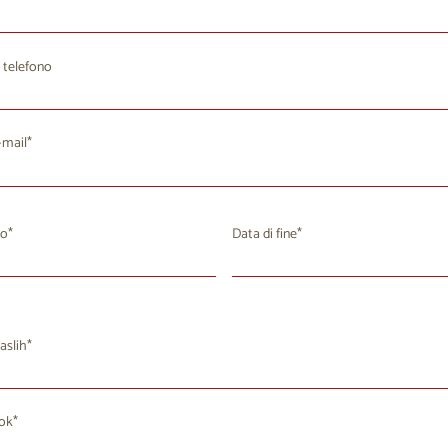
 telefono
-mail
io
Data di fine
agosto 2026
agosto 2026
a
Me
Gi
Ve
Sa
Do
Lu
Ma
Me
Gi
Ve
aslih
8
29
30
31
1
2
27
28
29
30
31
4
5
7
8
9
3
4
5
7
6
6
rok