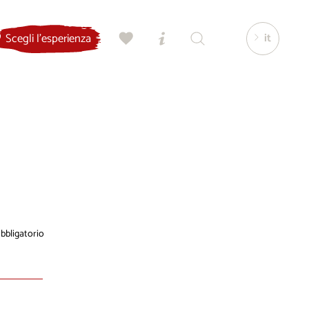
it
Scegli l'esperienza
bligatorio