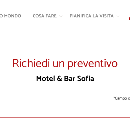
Vai
Vai
al
alla
RO MONDO
COSA FARE
PIANIFICA LA VISITA
contenuto
navigazione
Richiedi un preventivo
Motel & Bar Sofia
Campo ob