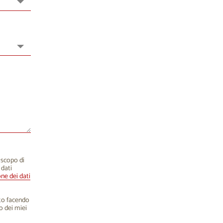
15
16
22
23
29
30
5
6
o scopo di
 dati
one dei dati
nto facendo
o dei miei