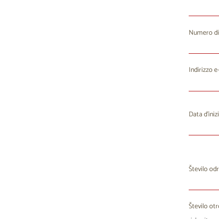
Numero di
Indirizzo e
Data d’iniz
Lu
M
Število odr
27
2
3
Število ot