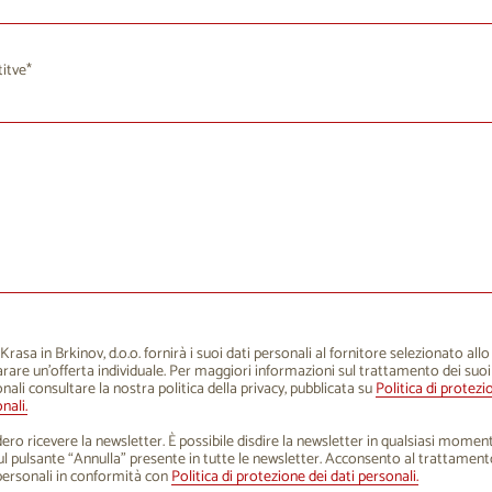
1
12
13
14
15
16
10
11
12
13
14
8
19
20
21
22
23
17
18
19
20
21
itve
5
26
27
28
29
30
24
25
26
27
28
1
2
3
4
5
6
31
1
2
3
4
rasa in Brkinov, d.o.o. fornirà i suoi dati personali al fornitore selezionato all
rare un'offerta individuale. Per maggiori informazioni sul trattamento dei suoi
nali consultare la nostra politica della privacy, pubblicata su
Politica di protezi
nali.
ero ricevere la newsletter. È possibile disdire la newsletter in qualsiasi mome
sul pulsante “Annulla” presente in tutte le newsletter. Acconsento al trattament
personali in conformità con
Politica di protezione dei dati personali.