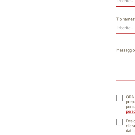
10
1
17
1
Tip namest
24
2
31
Messaggio
ORA K
prepa
perso
perso
Desid
clic 
dati 