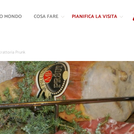
Vai
Vai
al
alla
RO MONDO
COSA FARE
PIANIFICA LA VISITA
contenuto
navigazione
trattoria Prunk