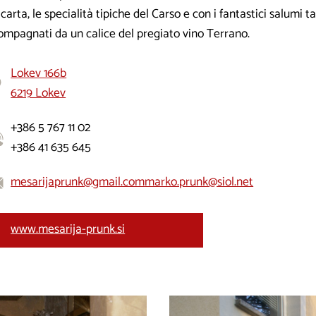
 carta, le specialità tipiche del Carso e con i fantastici salumi t
ompagnati da un calice del pregiato vino Terrano.
Lokev 166b
6219 Lokev
+386 5 767 11 02
+386 41 635 645
mesarijaprunk@gmail.com
marko.prunk@siol.net
www.mesarija-prunk.si