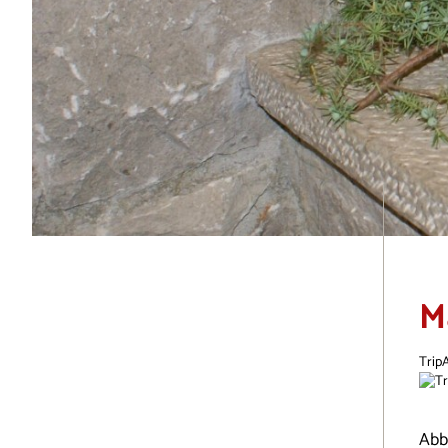
M
Trip
Abbr