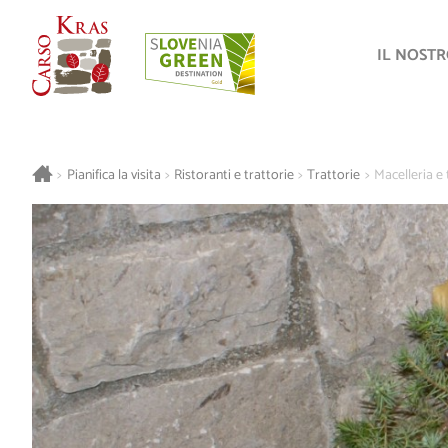
IL NOST
>
Pianifica la visita
>
Ristoranti e trattorie
>
Trattorie
>
Macelleria e 