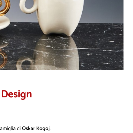
 Design
famiglia di
Oskar Kogoj
,