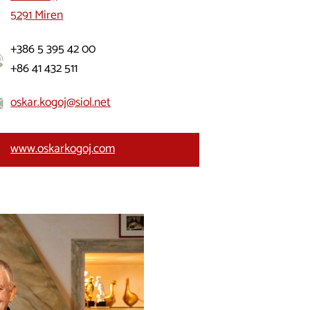
5291 Miren
+386 5 395 42 00
+86 41 432 511
oskar.kogoj@siol.net
www.oskarkogoj.com