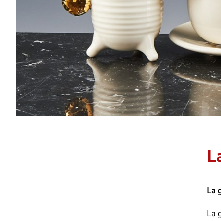
L
La g
La g