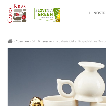
IL NOST
>
Cosa fare
>
Siti d’interesse
>
La galleria Oskar Kogoj Nature Desig