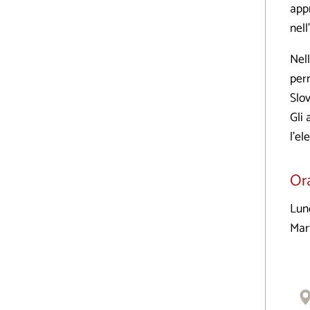
appr
nell
Nell
perm
Slov
Gli 
l’el
Ora
Lune
Mart