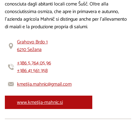
conosciuta dagli abitanti locali come Šušč. Oltre alla
conosciutissima osmiza, che apre in primavera e autunno,
l’azienda agricola Mahnič si distingue anche per l’allevamento
di maiali e la produzione propria di salumi.
Grahovo Brdo 1
6210 Sežana
+386 5 764 05 96
+386 41 561 358
kmetija.mahnic@gmail.com
www.kmetija-mahnic.si