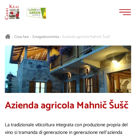
Vai
Vai
al
alla
contenuto
navigazione
Cosa fare
Enogastronomia
Azienda agricola Mahnič Šušč
>
>
>
Azienda agricola Mahnič Šušč
La tradizionale viticoltura integrata con produzione propria del
vino si tramanda di generazione in generazione nell’azienda