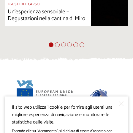
I GUSTI DEL CARSO
Un’esperienza sensoriale –
Degustazioni nella cantina di Miro
Il sito web utilizza i cookie per fornire agli utenti una
Progetto VisitKras. L’investimento è cofinanziato dalla
Repubblica di Slovenia e dal Fondo europeo di sviluppo
migliore esperienza di navigazione e monitorare le
regionale dell’Unione Europea.
statistiche delle visite.
Facendo clic su “Acconsento”, si dichiara di essere d’accordo con