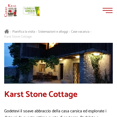
Vai
Vai
al
alla
contenuto
navigazione
Pianifica la visita
Sistemazioni e alloggi
Case vacanza
>
>
>
>
Karst Stone Cottage
Karst Stone Cottage
Godetevi il soave abbraccio della casa carsica ed esplorate i