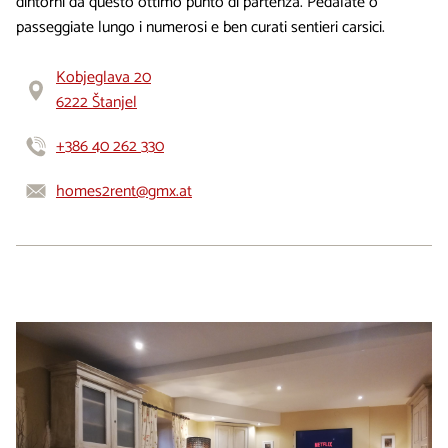
dintorni da questo ottimo punto di partenza. Pedalate o
passeggiate lungo i numerosi e ben curati sentieri carsici.
Kobjeglava 20
6222 Štanjel
+386 40 262 330
homes2rent@gmx.at