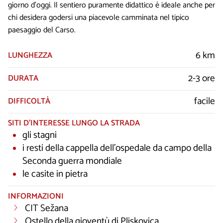
giorno d’oggi. Il sentiero puramente didattico è ideale anche per
chi desidera godersi una piacevole camminata nel tipico
paesaggio del Carso.
6 km
LUNGHEZZA
2-3 ore
DURATA
facile
DIFFICOLTÀ
SITI D’INTERESSE LUNGO LA STRADA
gli stagni
i resti della cappella dell’ospedale da campo della
Seconda guerra mondiale
le casite in pietra
INFORMAZIONI
CIT Sežana
Ostello della gioventù di Pliskovica