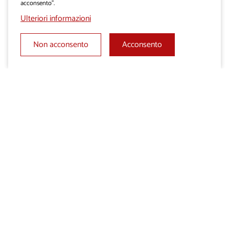
acconsento”.
Ulteriori informazioni
Non acconsento
Acconsento
Aggiungi ai Preferiti
Invia la richiesta di
preventivo
Condividi