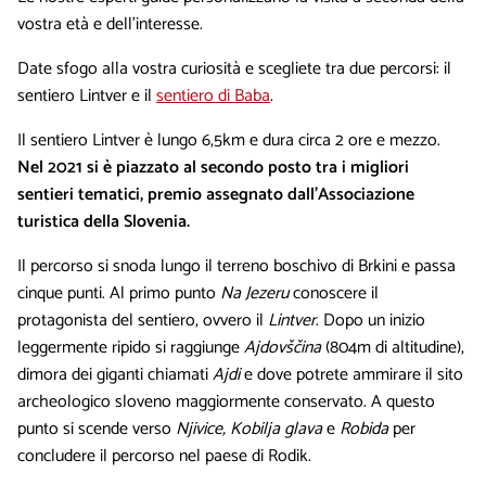
vostra età e dell’interesse.
Date sfogo alla vostra curiosità e scegliete tra due percorsi: il
sentiero Lintver e il
sentiero di Baba
.
Il sentiero Lintver è lungo 6,5km e dura circa 2 ore e mezzo.
Nel 2021 si è piazzato al secondo posto tra i migliori
sentieri tematici, premio assegnato dall’Associazione
turistica della Slovenia.
Il percorso si snoda lungo il terreno boschivo di Brkini e passa
cinque punti. Al primo punto
Na Jezeru
conoscere il
protagonista del sentiero, ovvero il
Lintver
. Dopo un inizio
leggermente ripido si raggiunge
Ajdovščina
(804m di altitudine),
dimora dei giganti chiamati
Ajdi
e dove potrete ammirare il sito
archeologico sloveno maggiormente conservato. A questo
punto si scende verso
Njivice, Kobilja glava
e
Robida
per
concludere il percorso nel paese di Rodik.