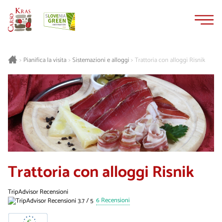
Vai
Vai
al
alla
contenuto
navigazione
Pianifica la visita
Sistemazioni e alloggi
Trattoria con alloggi Risnik
>
>
>
Trattoria con alloggi Risnik
TripAdvisor Recensioni
6 Recensioni