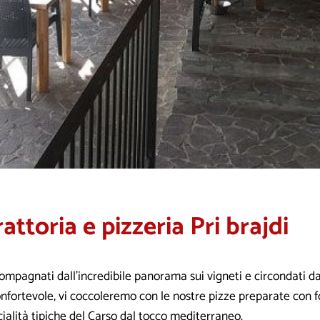
attoria e pizzeria Pri brajdi
ompagnati dall’incredibile panorama sui vigneti e circondati d
nfortevole, vi coccoleremo con le nostre pizze preparate con f
ialità tipiche del Carso dal tocco mediterraneo.