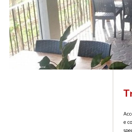
Tr
Acc
e co
spec