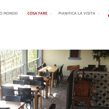
Vai
Vai
al
alla
RO MONDO
COSA FARE
PIANIFICA LA VISITA
contenuto
navigazione