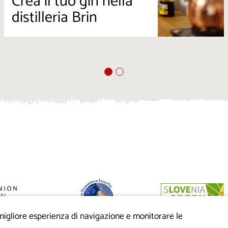
Crea il tuo gin nella
distilleria Brin
a migliore esperienza di navigazione e monitorare le
anziato dalla
eo di sviluppo