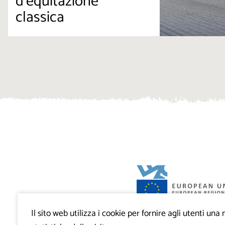
d’equitazione
classica
Il sito web utilizza i cookie per fornire agli utenti un
Progetto VisitKras. L’investimento è cofin
Repubblica di Slovenia e dal Fondo europ