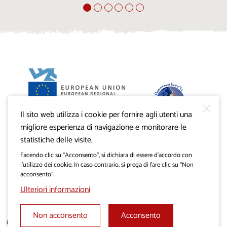
Il sito web utilizza i cookie per fornire agli utenti una
Progetto VisitKras. L’investimento è cofinanziato dalla
Repubblica di Slovenia e dal Fondo europeo di sviluppo
migliore esperienza di navigazione e monitorare le
regionale dell’Unione Europea.
statistiche delle visite.
Facendo clic su “Acconsento”, si dichiara di essere d’accordo con
l’utilizzo dei cookie. In caso contrario, si prega di fare clic su “Non
acconsento”.
Ulteriori informazioni
Non acconsento
Acconsento
© 2019 - 2026 visitkras.info. Tutti i diritti sono riservati.