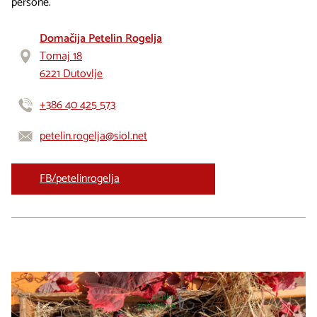
persone.
Domačija Petelin Rogelja
Tomaj 18
6221 Dutovlje
+386 40 425 573
petelin.rogelja@siol.net
FB/petelinrogelja