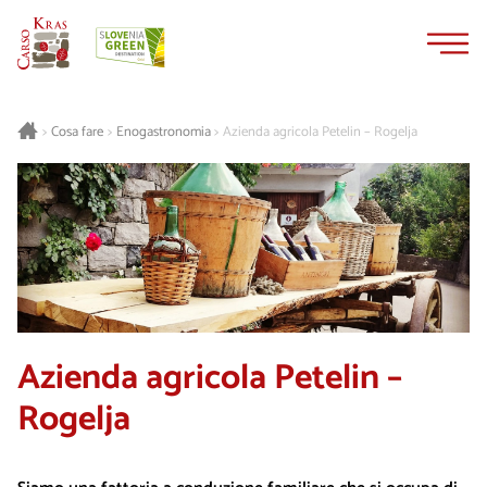
Vai
Vai
al
alla
contenuto
navigazione
Cosa fare
Enogastronomia
Azienda agricola Petelin – Rogelja
>
>
>
Azienda agricola Petelin –
Rogelja